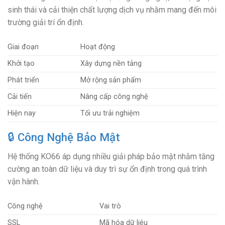
sinh thái và cải thiện chất lượng dịch vụ nhằm mang đến môi
trường giải trí ổn định.
Giai đoạn
Hoạt động
Khởi tạo
Xây dựng nền tảng
Phát triển
Mở rộng sản phẩm
Cải tiến
Nâng cấp công nghệ
Hiện nay
Tối ưu trải nghiệm
🔒 Công Nghệ Bảo Mật
Hệ thống KO66 áp dụng nhiều giải pháp bảo mật nhằm tăng
cường an toàn dữ liệu và duy trì sự ổn định trong quá trình
vận hành.
Công nghệ
Vai trò
SSL
Mã hóa dữ liệu