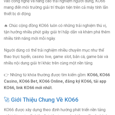
vào công nghệ và nâng cao trải nghiệm người dùng, KO66
mang đến môi trường giải trí thuận tiện trên cả máy tính lẫn
thiết bị di động.
🔥 Chúc cộng đồng KO66 luôn có những trải nghiệm thú vị,
tận hưởng nhiều phút giây giải trí hấp dẫn và khám phá thêm
nhiều tính năng mới mỗi ngày.
Người dùng có thể trải nghiệm nhiều chuyên mục như thể
thao trực tuyến, casino live, game slot, bắn cá, game bài và
nhiều nội dung giải trí khác trên cùng một nền tảng.
👉 Những từ khóa thường được tìm kiếm gồm:
KO66, KO66
Casino, KO66 Bet, KO66 Online, đăng ký KO66, tải app
KO66, link KO66 mới nhất.
🚀 Giới Thiệu Chung Về KO66
KO66 được xây dựng theo định hướng phát triển nền tảng