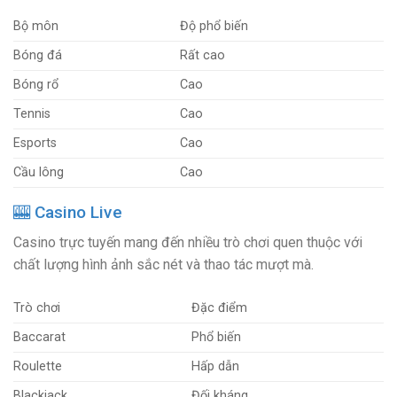
Bộ môn
Độ phổ biến
Bóng đá
Rất cao
Bóng rổ
Cao
Tennis
Cao
Esports
Cao
Cầu lông
Cao
🎰 Casino Live
Casino trực tuyến mang đến nhiều trò chơi quen thuộc với
chất lượng hình ảnh sắc nét và thao tác mượt mà.
Trò chơi
Đặc điểm
Baccarat
Phổ biến
Roulette
Hấp dẫn
Blackjack
Đối kháng