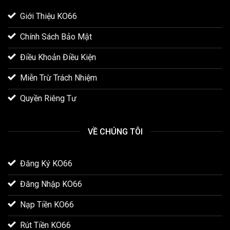
Giới Thiệu KO66
Chính Sách Bảo Mật
Điều Khoản Điều Kiện
Miễn Trừ Trách Nhiệm
Quyền Riêng Tư
VỀ CHÚNG TÔI
Đăng Ký KO66
Đăng Nhập KO66
Nạp Tiền KO66
Rút Tiền KO66