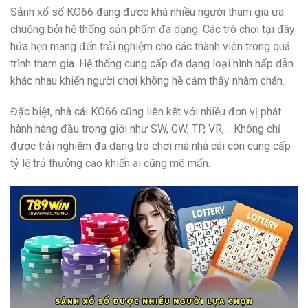
Sảnh xổ số KO66 đang được khá nhiều người tham gia ưa
chuộng bởi hệ thống sản phẩm đa dạng. Các trò chơi tại đây
hứa hẹn mang đến trải nghiệm cho các thành viên trong quá
trình tham gia. Hệ thống cung cấp đa dạng loại hình hấp dẫn
khác nhau khiến người chơi không hề cảm thấy nhàm chán.
Đặc biệt, nhà cái KO66 cũng liên kết với nhiều đơn vị phát
hành hàng đầu trong giới như SW, GW, TP, VR,… Không chỉ
được trải nghiệm đa dạng trò chơi mà nhà cái còn cung cấp
tỷ lệ trả thưởng cao khiến ai cũng mê mẩn.