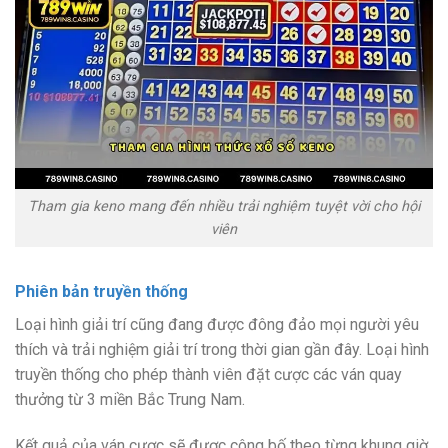
Tham gia keno mang đến nhiều trải nghiệm tuyệt vời cho hội
viên
Phiên bản truyền thống
Loại hình giải trí cũng đang được đông đảo mọi người yêu
thích và trải nghiệm giải trí trong thời gian gần đây. Loại hình
truyền thống cho phép thành viên đặt cược các ván quay
thưởng từ 3 miền Bắc Trung Nam.
Kết quả của ván cược sẽ được công bố theo từng khung giờ