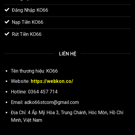
Đăng Nhập KO66
Nạp Tiền KO66
Rút Tiền KO66
LIÊN HỆ
Tên thương hiệu: KO66
Website:
https://webkon.co/
Hotline: 0364 457 714
Email:
adko66stcom@gmail.com
Địa Chỉ: 4 Ấp Mỹ Hòa 3, Trung Chánh, Hóc Môn, Hồ Chí
Minh, Việt Nam