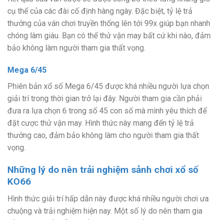
cụ thể của các đài cố định hàng ngày. Đặc biệt, tỷ lệ trả
thưởng của ván chơi truyền thống lên tới 99x giúp bạn nhanh
chóng làm giàu. Bạn có thể thử vận may bất cứ khi nào, đảm
bảo không làm người tham gia thất vọng.
Mega 6/45
Phiên bản xổ số Mega 6/45 được khá nhiều người lựa chọn
giải trí trong thời gian trở lại đây. Người tham gia cần phải
đưa ra lựa chọn 6 trong số 45 con số mà mình yêu thích để
đặt cược thử vận may. Hình thức này mang đến tỷ lệ trả
thưởng cao, đảm bảo không làm cho người tham gia thất
vọng.
Những lý do nên trải nghiệm sảnh chơi xổ số
KO66
Hình thức giải trí hấp dẫn này được khá nhiều người chơi ưa
chuộng và trải nghiệm hiện nay. Một số lý do nên tham gia