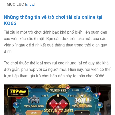
MỤC LỤC
[
show
]
Những thông tin về trò chơi tài xỉu online tại
KO66
Tài xỉu là một trò chơi đánh bạc khá phổ biến liên quan đến
các viên xúc xắc 6 mặt. Bạn cần dựa trên các mặt của các
viên xí ngầu để định kết quả thắng thua trong thời gian quy
định.
Trò chơi thuộc thể loại may rủi cao nhưng lại có quy tắc khá
đơn giản, phù hợp với cả người mới. Hiện nay, hội viên có thể
trực tiếp tham gia trò chơi hấp dẫn này tại sân chơi KO66.