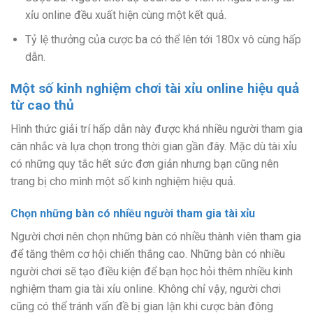
xỉu online đều xuất hiện cùng một kết quả.
Tỷ lệ thưởng của cược ba có thể lên tới 180x vô cùng hấp
dẫn.
Một số kinh nghiệm chơi tài xỉu online hiệu quả
từ cao thủ
Hình thức giải trí hấp dẫn này được khá nhiều người tham gia
cân nhắc và lựa chọn trong thời gian gần đây. Mặc dù tài xỉu
có những quy tắc hết sức đơn giản nhưng bạn cũng nên
trang bị cho mình một số kinh nghiệm hiệu quả.
Chọn những bàn có nhiều người tham gia tài xỉu
Người chơi nên chọn những bàn có nhiều thành viên tham gia
để tăng thêm cơ hội chiến thắng cao. Những bàn có nhiều
người chơi sẽ tạo điều kiện để bạn học hỏi thêm nhiều kinh
nghiệm tham gia tài xỉu online. Không chỉ vậy, người chơi
cũng có thể tránh vấn đề bị gian lận khi cược bàn đông