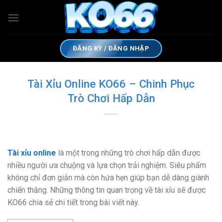
Chuyển
đến
nội
dung
ĐĂNG KÝ / ĐĂNG NHẬP
Tài Xỉu Online KO66 – Chinh Phục
Trò Chơi Hấp Dẫn
Tài xỉu online
là một trong những trò chơi hấp dẫn được
nhiều người ưa chuộng và lựa chọn trải nghiệm. Siêu phẩm
không chỉ đơn giản mà còn hứa hẹn giúp bạn dễ dàng giành
chiến thắng. Những thông tin quan trọng về tài xỉu sẽ được
KO66 chia sẻ chi tiết trong bài viết này.