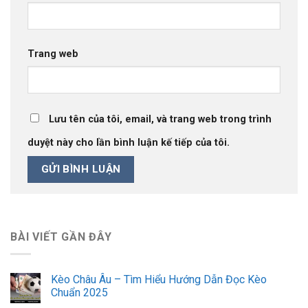
Trang web
Lưu tên của tôi, email, và trang web trong trình
duyệt này cho lần bình luận kế tiếp của tôi.
BÀI VIẾT GẦN ĐÂY
Kèo Châu Âu – Tìm Hiểu Hướng Dẫn Đọc Kèo
Chuẩn 2025